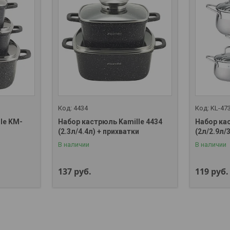
4434
KL-47
le KM-
Набор кастрюль Kamille 4434
Набор кас
(2.3л/4.4л) + прихватки
(2л/2.9л/
В наличии
В наличии
137
руб.
119
руб.