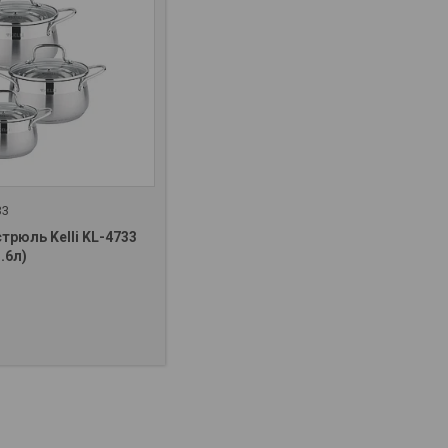
33
трюль Kelli KL-4733
3.6л)