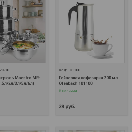
20-10
101100
стрюль Maestro MR-
Гейзерная кофеварка 200 мл
1.5л/2л/3л/5л/6л)
Ofenbach 101100
В наличии
29
руб.