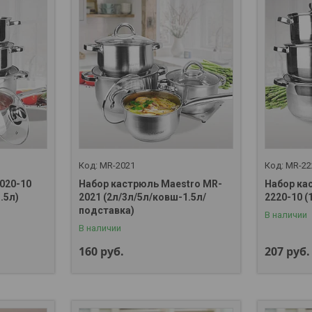
MR-2021
MR-22
020-10
Набор кастрюль Maestro MR-
Набор ка
.5л)
2021 (2л/3л/5л/ковш-1.5л/
2220-10 (
подставка)
В наличии
В наличии
160
руб.
207
руб.