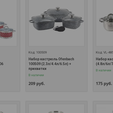
100509
VL-48
Набор кастрюль Ofenbach
Набор ка
06
100509 (2.3л/4.4л/6.5л) +
(4.8л/6л/
прихватки
В наличии
В наличии
209
руб.
175
руб.