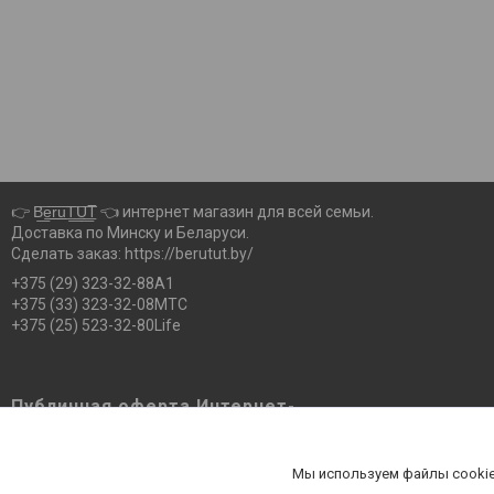
👉 B͟͞e͟͞r͟͟͞u͟͞T͟͟͞U͟͟͞T 👈 интернет магазин для всей семьи.
Доставка по Минску и Беларуси.
Сделать заказ: https://berutut.by/
+375 (29) 323-32-88А1
+375 (33) 323-32-08МТС
+375 (25) 523-32-80Life
Публичная оферта Интернет-
магазина Berutut.by pdf
Публичная оферта Интернет-магазина
Мы используем файлы cookie
Berutut.by pdf