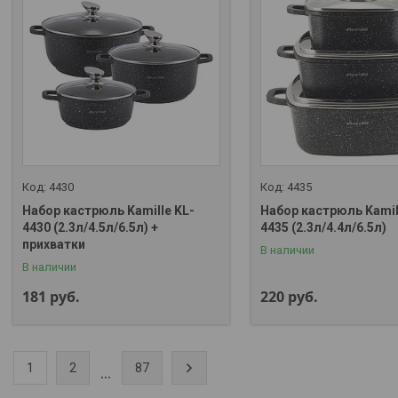
4430
4435
Набор кастрюль Kamille KL-
Набор кастрюль Kamil
4430 (2.3л/4.5л/6.5л) +
4435 (2.3л/4.4л/6.5л)
прихватки
В наличии
В наличии
181
руб.
220
руб.
1
2
87
...