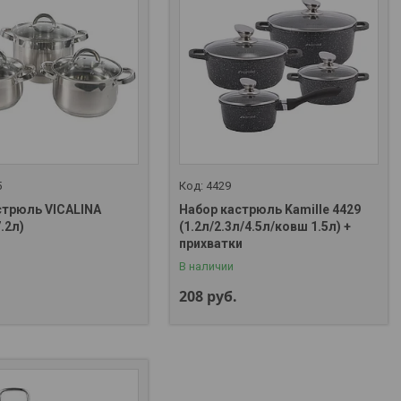
5
4429
стрюль VICALINA
Набор кастрюль Kamille 4429
7.2л)
(1.2л/2.3л/4.5л/ковш 1.5л) +
прихватки
В наличии
208
руб.