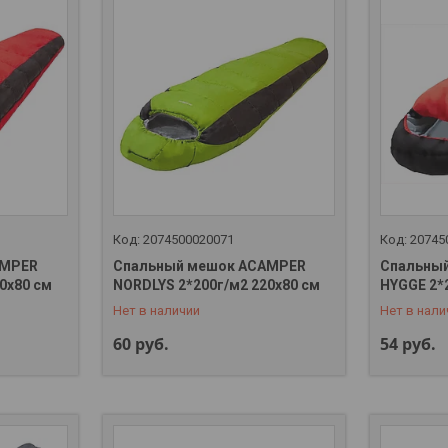
2074500020071
20745
AMPER
Спальный мешок ACAMPER
Спальны
+375 (29) 323-32-88
+375 (29)
0x80 см
NORDLYS 2*200г/м2 220x80 см
HYGGE 2*
Нет в наличии
Нет в нали
60
руб.
54
руб.