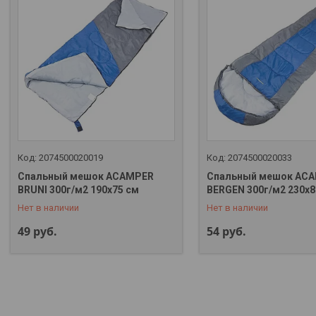
2074500020019
2074500020033
Спальный мешок ACAMPER
Спальный мешок AC
+375 (29) 323-32-88
+375 (29) 323-32-88
BRUNI 300г/м2 190х75 см
BERGEN 300г/м2 230х8
Нет в наличии
Нет в наличии
49
руб.
54
руб.