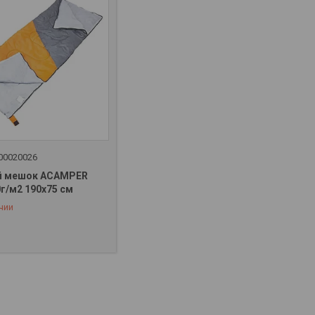
00020026
й мешок ACAMPER
 323-32-88
г/м2 190х75 см
чии