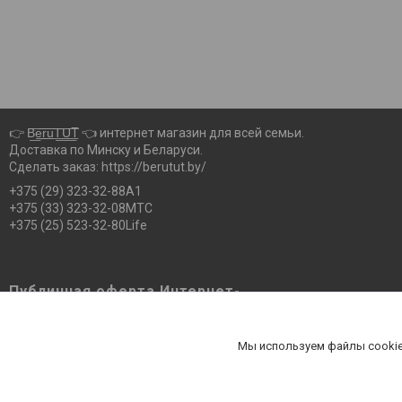
👉 B͟͞e͟͞r͟͟͞u͟͞T͟͟͞U͟͟͞T 👈 интернет магазин для всей семьи.
Доставка по Минску и Беларуси.
Сделать заказ: https://berutut.by/
+375 (29) 323-32-88А1
+375 (33) 323-32-08МТС
+375 (25) 523-32-80Life
Публичная оферта Интернет-
магазина Berutut.by pdf
Публичная оферта Интернет-магазина
Мы используем файлы cookie
Berutut.by pdf