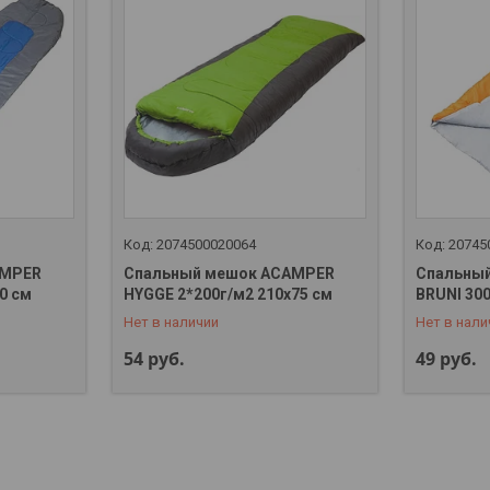
2074500020064
20745
AMPER
Спальный мешок ACAMPER
Спальны
+375 (29) 323-32-88
+375 (29)
0 см
HYGGE 2*200г/м2 210x75 см
BRUNI 300
Нет в наличии
Нет в нали
54
руб.
49
руб.