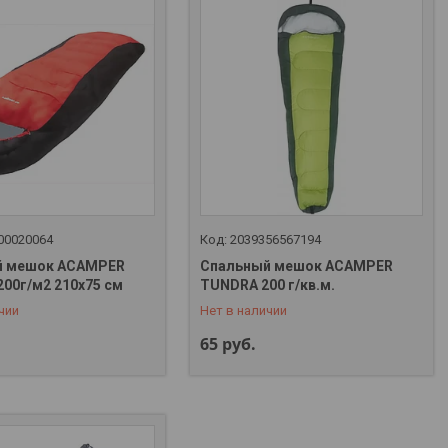
00020064
2039356567194
й мешок ACAMPER
Cпальный мешок ACAMPER
 323-32-88
+375 (29) 323-32-88
200г/м2 210x75 см
TUNDRA 200 г/кв.м.
чии
Нет в наличии
65
руб.