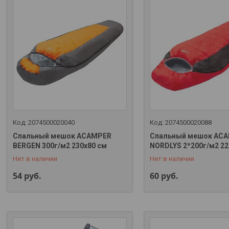
2074500020040
2074500020088
Спальный мешок ACAMPER
Спальный мешок AC
+375 (29) 323-32-88
+375 (29) 323-32-88
BERGEN 300г/м2 230х80 см
NORDLYS 2*200г/м2 22
Нет в наличии
Нет в наличии
54
руб.
60
руб.