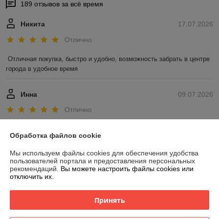
189 отзывов за всё время
Никита
17.07.2026
Отлично
Отличная покупка, быстро и удобно, возможность забрать в центре 
города в удобное время
Инна
09.07.2026
Отлично
Показать все отзывы
Обработка файлов cookie
Мы используем файлы cookies для обеспечения удобства
пользователей портала и предоставления персональных
О нас
рекомендаций.
Вы можете настроить файлы cookies или
отключить их.
Контакты
Принять
Доставка и оплата