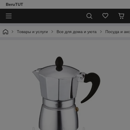
BeruTUT
Товары и услуги
Все для дома и уюта
Посуда и ак