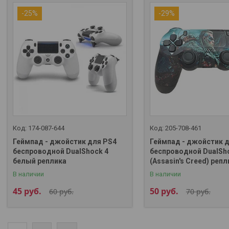
-25%
-29%
174-087-644
205-708-461
Геймпад - джойстик для PS4
Геймпад - джойстик 
беспроводной DualShock 4
беспроводной DualSh
белый реплика
(Assasin's Creed) репл
В наличии
В наличии
45
руб.
50
руб.
60
руб.
70
руб.