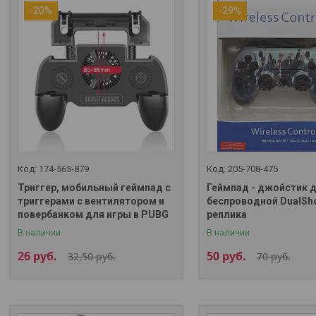
-20%
-29%
174-565-879
205-708-475
Триггер, мобильный геймпад с
Геймпад - джойстик 
триггерами с вентилятором и
беспроводной DualSh
повербанком для игры в PUBG
реплика
В наличии
В наличии
26
руб.
50
руб.
32,50
руб.
70
руб.