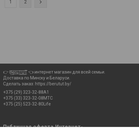
1
2
👉 B͟͞e͟͞r͟͟͞u͟͞T͟͟͞U͟͟͞T 👈 интернет магазин для всей семьи.
Доставка по Минску и Беларуси.
Сделать заказ: https://berutut.by/
+375 (29) 323-32-88А1
+375 (33) 323-32-08МТС
+375 (25) 523-32-80Life
Публичная оферта Интернет-
магазина Berutut.by pdf