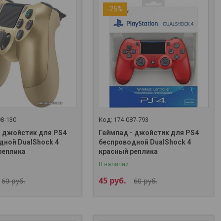
-25%
08-130
174-087-793
- джойстик для PS4
Геймпад - джойстик для PS4
дной DualShock 4
беспроводной DualShock 4
реплика
красный реплика
В наличии
45
руб.
60
руб.
60
руб.