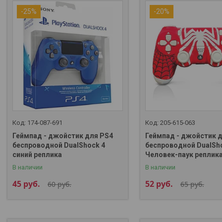
-25%
-20%
174-087-691
205-615-063
Геймпад - джойстик для PS4
Геймпад - джойстик 
беспроводной DualShock 4
беспроводной DualSh
синий реплика
Человек-паук реплик
В наличии
В наличии
45
руб.
52
руб.
60
руб.
65
руб.