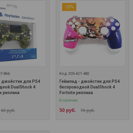
-29%
87-866
205-621-482
- джойстик для PS4
Геймпад - джойстик для PS4
дной DualShock 4
беспроводной DualShock 4
 реплика
Fortnite реплика
В наличии
50
руб.
60
руб.
70
руб.