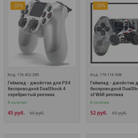
-25%
-20%
176-422-285
179-113-508
Геймпад - джойстик для PS4
Геймпад - джойстик 
беспроводной DualShock 4
беспроводной DualSh
серебристый реплика
of WAR реплика
В наличии
В наличии
45
руб.
52
руб.
60
руб.
65
руб.