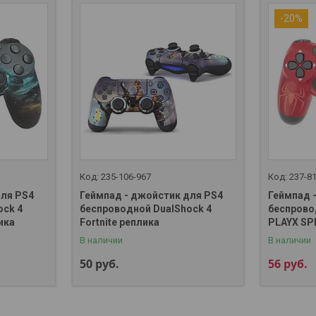
-20%
235-106-967
237-8
для PS4
Геймпад - джойстик для PS4
Геймпад 
ock 4
беспроводной DualShock 4
беспрово
ика
Fortnite реплика
PLAYX SP
В наличии
В наличии
50
руб.
56
руб.