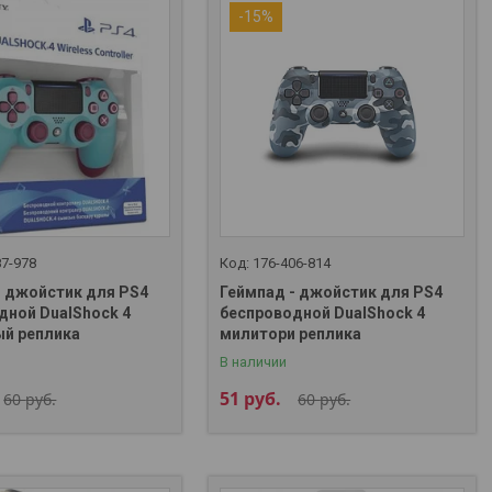
-15%
87-978
176-406-814
- джойстик для PS4
Геймпад - джойстик для PS4
дной DualShock 4
беспроводной DualShock 4
й реплика
милитори реплика
В наличии
51
руб.
60
руб.
60
руб.