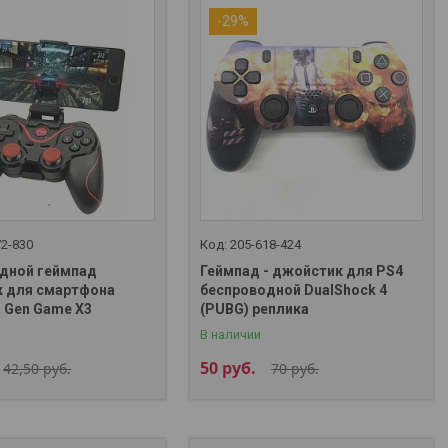
-29%
72-830
205-618-424
дной геймпад
Геймпад - джойстик для PS4
 для смартфона
беспроводной DualShock 4
 Gen Game X3
(PUBG) реплика
В наличии
50
руб.
42,50
руб.
70
руб.