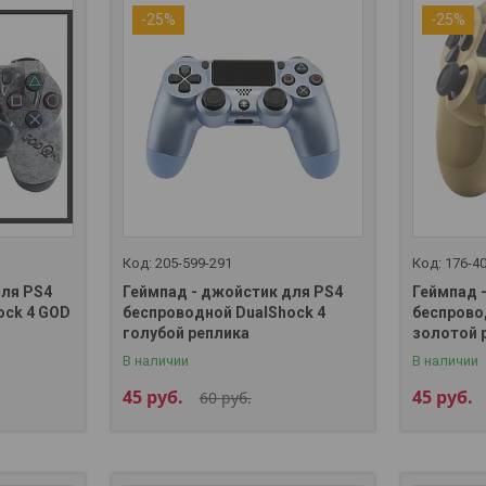
-25%
-25%
205-599-291
176-4
для PS4
Геймпад - джойстик для PS4
Геймпад 
ock 4 GOD
беспроводной DualShock 4
беспрово
голубой реплика
золотой 
В наличии
В наличии
45
руб.
45
руб.
60
руб.