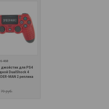
16-468
- джойстик для PS4
дной DualShock 4
IDER-MAN 2 реплика
70
руб.