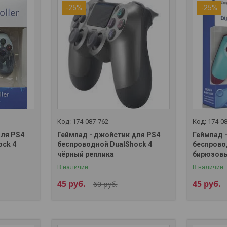
-25%
-25%
174-087-762
174-0
для PS4
Геймпад - джойстик для PS4
Геймпад 
ock 4
беспроводной DualShock 4
беспрово
чёрный реплика
бирюзовы
В наличии
В наличии
45
руб.
45
руб.
60
руб.