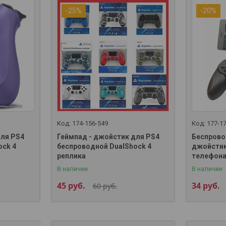
-25%
-20%
174-156-549
177-1
для PS4
Геймпад - джойстик для PS4
Беспрово
ock 4
беспроводной DualShock 4
джойстик
реплика
телефона
В наличии
В наличии
45
руб.
34
руб.
60
руб.