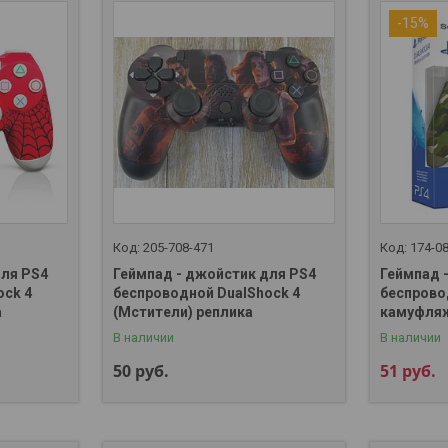
-15%
205-708-471
174-0
для PS4
Геймпад - джойстик для PS4
Геймпад 
ock 4
беспроводной DualShock 4
беспрово
а
(Мстители) реплика
камуфляж
В наличии
В наличии
50
руб.
51
руб.