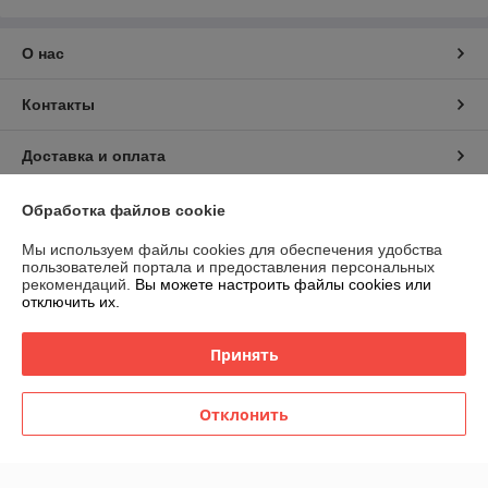
О нас
Контакты
Доставка и оплата
График работы
Обработка файлов cookie
Мы используем файлы cookies для обеспечения удобства
Полная версия сайта
пользователей портала и предоставления персональных
рекомендаций.
Вы можете настроить файлы cookies или
отключить их.
Политика обработки cookies
Принять
Сайт создан на платформе Deal.by
Отклонить
Информация для покупателя
Индивидуальный предприниматель:
ИП Филипович Андрей
Викторович