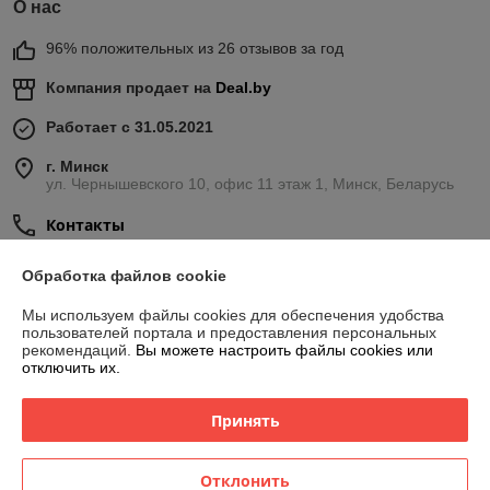
О нас
96% положительных из 26 отзывов за год
Компания продает на
Deal.by
Работает с 31.05.2021
г. Минск
ул. Чернышевского 10, офис 11 этаж 1, Минск, Беларусь
Контакты
Сегодня работает с 08:00 до 20:00
Обработка файлов cookie
Показать весь график работы
Мы используем файлы cookies для обеспечения удобства
пользователей портала и предоставления персональных
рекомендаций.
Вы можете настроить файлы cookies или
Отзывы о магазине
отключить их.
189 отзывов за всё время
Принять
Никита
17.07.2026
Отлично
Отклонить