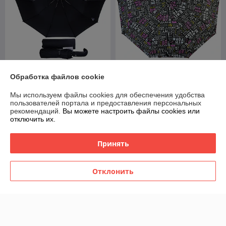
Зонт мужской складной
Зонт женский складной
Обработка файлов cookie
автомат Popular №1 (12
полуавтомат Diniya
спиц усиленных)
umbrellas "New York" (9 спиц
Мы используем файлы cookies для обеспечения удобства
усиленных)
В наличии
В наличии
пользователей портала и предоставления персональных
рекомендаций.
Вы можете настроить файлы cookies или
49
39
70 руб.
55,71 руб.
руб.
руб.
отключить их.
Купить
Купить
Принять
-25%
-25%
Отклонить