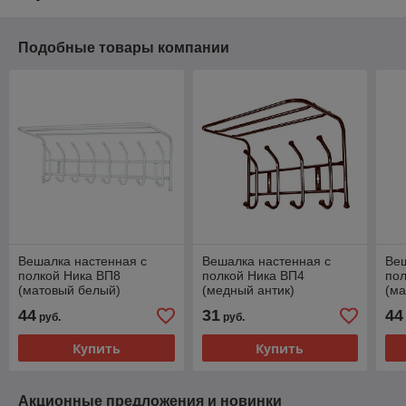
Подобные товары компании
Вешалка настенная с
Вешалка настенная с
Веш
полкой Ника ВП8
полкой Ника ВП4
пол
(матовый белый)
(медный антик)
(ма
44
31
44
руб.
руб.
Купить
Купить
Акционные предложения и новинки