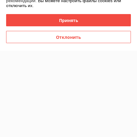
рекомендаций.
Вы можете настроить файлы cookies или
отключить их.
Доставка и оплата
Принять
График работы
Отклонить
Полная версия сайта
Политика обработки cookies
Сайт создан на платформе Deal.by
Информация для покупателя
Индивидуальный предприниматель:
ИП Филипович Андрей
Викторович
220093, г.Минск ул.Чигладзе д.2 кв.7
Регистрационный номер ЕГР: 193539752
УНП: 193539752