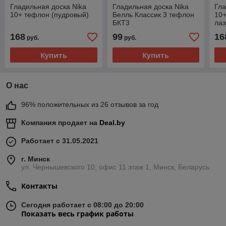
Гладильная доска Nika
Гладильная доска Nika
Гла
10+ тефлон (пудровый)
Белль Классик 3 тефлон
10+
БКТ3
лаз
168
99
16
руб.
руб.
Купить
Купить
О нас
96% положительных из 26 отзывов за год
Компания продает на
Deal.by
Работает с 31.05.2021
г. Минск
ул. Чернышевского 10, офис 11 этаж 1, Минск, Беларусь
Контакты
Сегодня работает с 08:00 до 20:00
Показать весь график работы