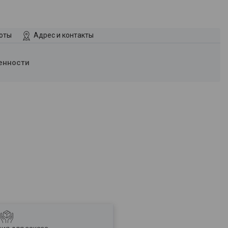
боты
Адрес и контакты
енности