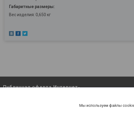
Габаритные размеры:
Вес изделия: 0,650 кг
Публичная оферта Интернет-
магазина Berutut.by pdf
Публичная оферта Интернет-магазина
Мы используем файлы cookie
Berutut.by pdf