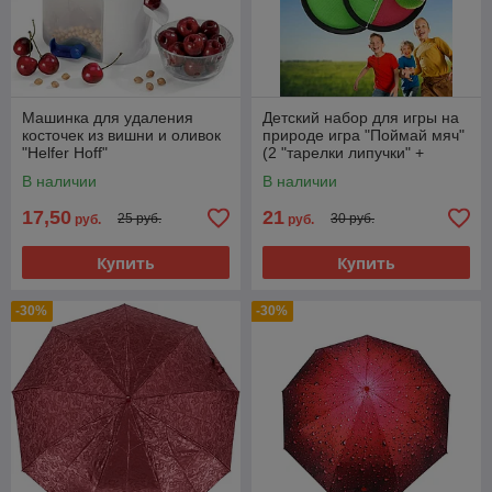
Машинка для удаления
Детский набор для игры на
косточек из вишни и оливок
природе игра "Поймай мяч"
"Helfer Hoff"
(2 "тарелки липучки" +
мячик)
В наличии
В наличии
17,50
21
25 руб.
30 руб.
руб.
руб.
Купить
Купить
-30%
-30%