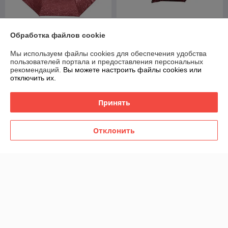
Зонт женский складной
Зонт женский складной
Обработка файлов cookie
полуавтомат Sponsa "Bordo"
полуавтомат Popular "Red
(10 спиц)
drop" (9 спиц усиленные)
Мы используем файлы cookies для обеспечения удобства
В наличии
В наличии
пользователей портала и предоставления персональных
рекомендаций.
Вы можете настроить файлы cookies или
49
55
70 руб.
78,57 руб.
руб.
руб.
отключить их.
Купить
Купить
Принять
-30%
-30%
Отклонить