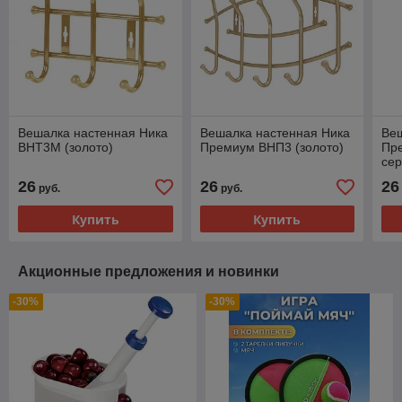
Вешалка настенная Ника
Вешалка настенная Ника
Ве
ВНТ3М (золото)
Премиум ВНП3 (золото)
Пр
се
26
26
26
руб.
руб.
Купить
Купить
Акционные предложения и новинки
-30%
-30%