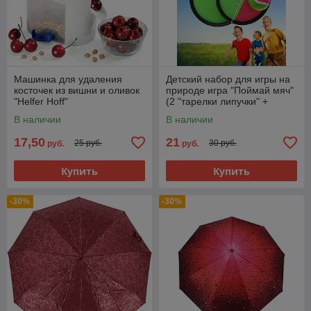
Машинка для удаления
Детский набор для игры на
косточек из вишни и оливок
природе игра "Поймай мяч"
"Helfer Hoff"
(2 "тарелки липучки" +
мячик)
В наличии
В наличии
17,50
21
25 руб.
30 руб.
руб.
руб.
Купить
Купить
-30%
-30%