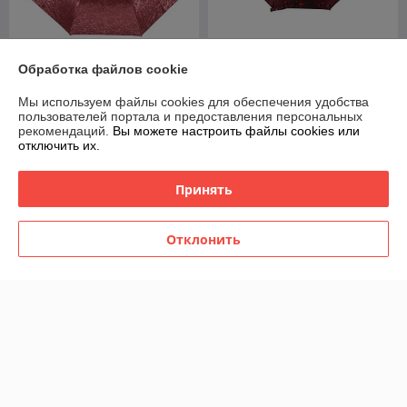
Зонт женский складной
Зонт женский складной
Обработка файлов cookie
полуавтомат Sponsa "Bordo"
полуавтомат Popular "Red
(10 спиц)
drop" (9 спиц усиленные)
Мы используем файлы cookies для обеспечения удобства
В наличии
В наличии
пользователей портала и предоставления персональных
рекомендаций.
Вы можете настроить файлы cookies или
49
55
70 руб.
78,57 руб.
руб.
руб.
отключить их.
Купить
Купить
Принять
-30%
-30%
Отклонить