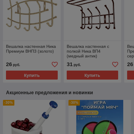
Вешалка настенная Ника
Вешалка настенная с
Ве
Премиум ВНП3 (золото)
полкой Ника ВП4
Пр
(медный антик)
се
26
31
26
руб.
руб.
Купить
Купить
Акционные предложения и новинки
-30%
-30%