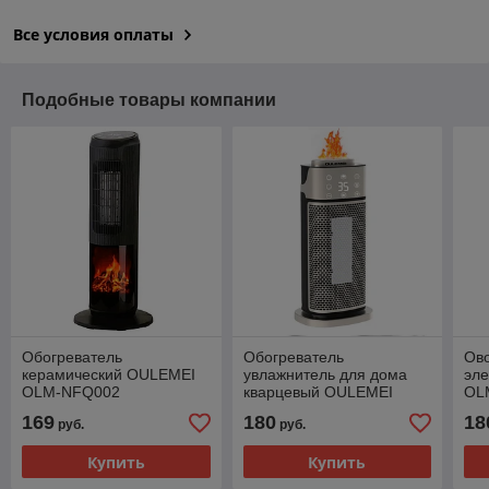
Все условия оплаты
Подобные товары компании
Обогреватель
Обогреватель
Ов
керамический OULEMEI
увлажнитель для дома
эл
OLM-NFQ002
кварцевый OULEMEI
OL
OLM-NFQ001
169
180
18
руб.
руб.
Купить
Купить