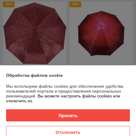
-30%
-30%
Зонт женский складной
Зонт женский складной
Обработка файлов cookie
полуавтомат Sponsa "Bordo"
полуавтомат Popular "Red
(10 спиц)
drop" (9 спиц усиленные)
Мы используем файлы cookies для обеспечения удобства
В наличии
В наличии
пользователей портала и предоставления персональных
рекомендаций.
Вы можете настроить файлы cookies или
49
55
70 руб.
78,57 руб.
руб.
руб.
отключить их.
Купить
Купить
Принять
-30%
-30%
Отклонить