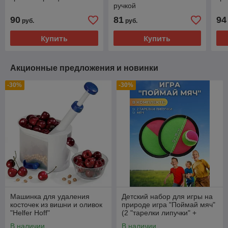
ручкой
90
81
94
руб.
руб.
Купить
Купить
Акционные предложения и новинки
-30%
-30%
Машинка для удаления
Детский набор для игры на
косточек из вишни и оливок
природе игра "Поймай мяч"
"Helfer Hoff"
(2 "тарелки липучки" +
мячик)
В наличии
В наличии