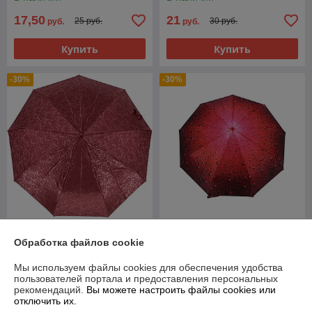
17,50
21
25 руб.
30 руб.
руб.
руб.
Купить
Купить
-30%
-30%
Зонт женский складной
Зонт женский складной
Обработка файлов cookie
полуавтомат Sponsa "Bordo"
полуавтомат Popular "Red
(10 спиц)
drop" (9 спиц усиленные)
Мы используем файлы cookies для обеспечения удобства
В наличии
В наличии
пользователей портала и предоставления персональных
рекомендаций.
Вы можете настроить файлы cookies или
49
55
70 руб.
78,57 руб.
руб.
руб.
отключить их.