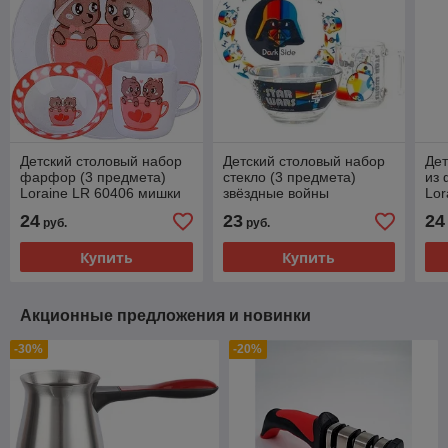
Детский столовый набор
Детский столовый набор
Дет
фарфор (3 предмета)
стекло (3 предмета)
из 
Loraine LR 60406 мишки
звёздные войны
Lor
24
23
24
руб.
руб.
Купить
Купить
Акционные предложения и новинки
-30%
-20%