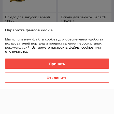
Блюдо для закусок Lenardi
Блюдо для закусок Lenardi
106-266
106-267
В наличии
В наличии
Обработка файлов cookie
60
60
75 руб.
75 руб.
руб.
руб.
Мы используем файлы cookies для обеспечения удобства
пользователей портала и предоставления персональных
Купить
Купить
рекомендаций.
Вы можете настроить файлы cookies или
отключить их.
-20%
-20%
Принять
Отклонить
Блюдо для закусок Lenardi
Блюдо сервировочное