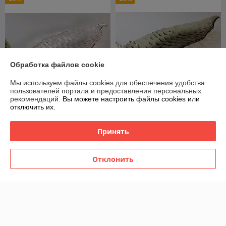
Обработка файлов cookie
Мы используем файлы cookies для обеспечения удобства
пользователей портала и предоставления персональных
рекомендаций.
Вы можете настроить файлы cookies или
отключить их.
Блюдо сервировочное
Блюдо сервировочное
стекло Lenardi 588-582
стекло Lenardi 588-581
Принять
В наличии
В наличии
56
56
70 руб.
70 руб.
руб.
руб.
Отклонить
Купить
Купить
Показать ещё
О нас