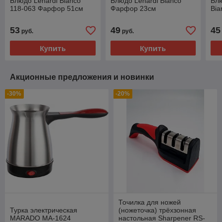
Блюдо Lenardi Bianco
Блюдо Lenardi Bianco
Блю
118-063 Фарфор 51см
Фарфор 23см
Bi
53
49
45
руб.
руб.
Купить
Купить
Акционные предложения и новинки
-30%
-20%
Точилка для ножей
Турка электрическая
(ножеточка) трёхзонная
MARADO MA-1624
настольная Sharpener RS-