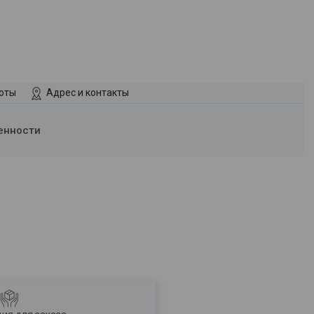
боты
Адрес и контакты
енности