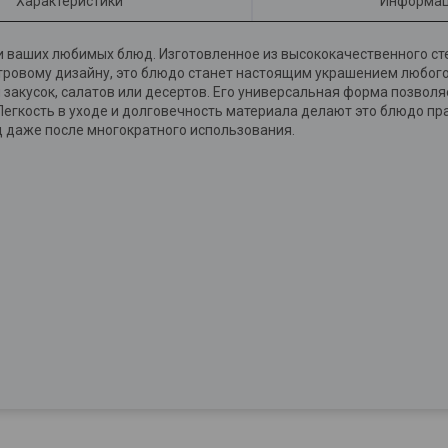
Характеристики
Информац
и ваших любимых блюд. Изготовленное из высококачественного сте
утровому дизайну, это блюдо станет настоящим украшением любого 
 закусок, салатов или десертов. Его универсальная форма позволяе
 Легкость в уходе и долговечность материала делают это блюдо п
д даже после многократного использования.