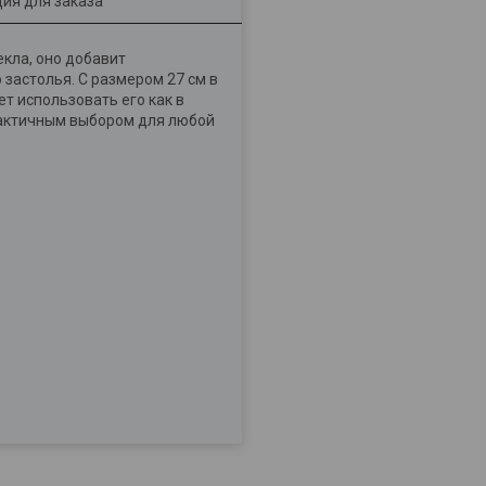
ия для заказа
кла, оно добавит
застолья. С размером 27 см в
т использовать его как в
рактичным выбором для любой