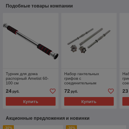
Подобные товары компании
Турник для дома
Набор гантельных
Наб
распорный Ametist 60-
грифов с
гри
100 см
соединительным
со
коннектором AMETIST 40
ко
24
72
23
руб.
руб.
см. (посад. диаметр 25
см.
мм.) металл
Купить
Купить
Акционные предложения и новинки
-30%
-30%