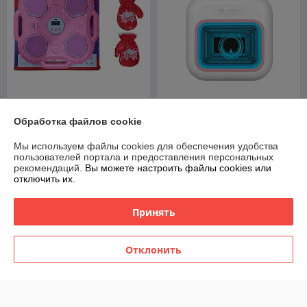
Боксерская груша
Мини принтер детский
Обработка файлов cookie
музыкальная Ronyusn
беспроводной Bluetooth с
Розовая
зеркалом PMP-C2
Мы используем файлы cookies для обеспечения удобства
В наличии
В наличии
пользователей портала и предоставления персональных
рекомендаций.
Вы можете настроить файлы cookies или
75
45
100 руб.
60 руб.
руб.
руб.
отключить их.
Купить
Купить
Принять
-20%
-20%
Отклонить