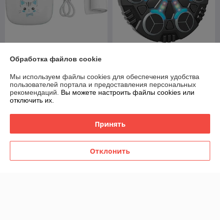
Боксерская груша
Обработка файлов cookie
Мини принтер детский
музыкальная Boxing
беспроводной Bluetooth X2
Workout Machine 6
Мы используем файлы cookies для обеспечения удобства
В наличии
В наличии
пользователей портала и предоставления персональных
рекомендаций.
Вы можете настроить файлы cookies или
42
140
52,50 руб.
175 руб.
руб.
руб.
отключить их.
Купить
Купить
Принять
-20%
-20%
Отклонить