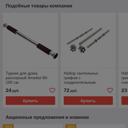
Подобные товары компании
Турник для дома
Набор гантельных
Наб
распорный Ametist 60-
грифов с
гри
100 см
соединительным
со
коннектором AMETIST 40
ко
24
72
23
руб.
руб.
см. (посад. диаметр 25
см.
мм.) металл
Купить
Купить
Акционные предложения и новинки
-30%
-30%