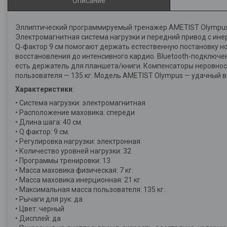
Описание
Эллиптический программируемый тренажер AMETIST Olympus 
Электромагнитная система нагрузки и передний привод с ине
Q‑фактор 9 см помогают держать естественную постановку ног
восстановления до интенсивного кардио. Bluetooth-подключе
есть держатель для планшета/книги. Компенсаторы неровнос
пользователя — 135 кг. Модель AMETIST Olympus — удачный 
Характеристики
:
• Система нагрузки: электромагнитная
• Расположение маховика: спереди
• Длина шага: 40 см.
• Q фактор: 9 см.
• Регулировка нагрузки: электронная
• Количество уровней нагрузки: 32
• Программы тренировки: 13
• Масса маховика физическая: 7 кг.
• Масса маховика инерционная: 21 кг.
• Максимальная масса пользователя: 135 кг.
• Рычаги для рук: да
• Цвет: черный
• Дисплей: да