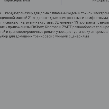
Характеристики
Информац
— кардиотренажер для дома с плавным ходом и точной электронн
рционной массой 21 кг делают движения ровными и комфортными. 
 и снижают нагрузку на суставы. 32 уровня и 13 программ позвол
ние к приложениям FitShow, Kinomap и ZWIFT разнообразит тренир
тей и транспортировочные ролики упрощают установку и перемещ
выбор для домашних тренировок с умными сценариями.