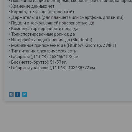
• Показания на дисплее: время, скорость, расстояние, калории,
• Хранение данных: нет
• Кардиодатчик: да (встроенный)
• Держатель: да (для планшета или смартфона, для книги)
• Педали с нескользящей поверхностью: да
• Компенсатор неровности пола: да
• Транспортировочные ролики: да
• Интерфейсы подключения: да (Bluetooth)
• Мобильное приложение: да (FitShow, Kinomap, ZWIFT)
• Тип питания: электрическая сеть
• Габариты (Д*Ш*В): 158*66*173 см.
• Вес (нетто/брутто): 51/57 кг.
• Габариты упаковки (Д*Ш*В): 103*38*72 см.