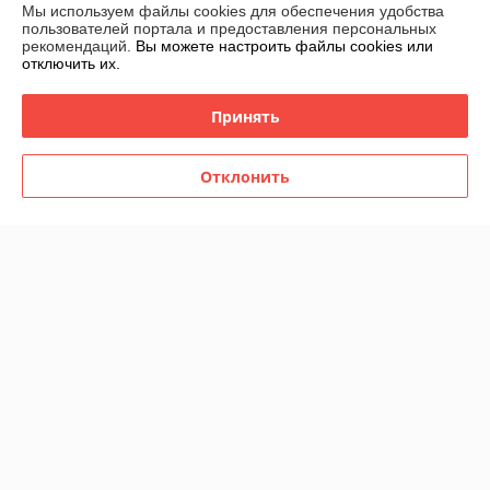
Мы используем файлы cookies для обеспечения удобства
пользователей портала и предоставления персональных
Контакты
рекомендаций.
Вы можете настроить файлы cookies или
отключить их.
Доставка и оплата
Принять
График работы
Отклонить
Полная версия сайта
Политика обработки cookies
Сайт создан на платформе Deal.by
Информация для покупателя
Индивидуальный предприниматель:
ИП Филипович Андрей
Викторович
220093, г.Минск ул.Чигладзе д.2 кв.7
Регистрационный номер ЕГР: 193539752