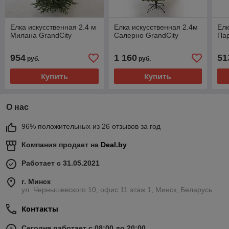
Елка искусственная 2.4 м
Елка искусственная 2.4м
Елк
Милана GrandCity
Салерно GrandCity
Пар
954
1 160
51
руб.
руб.
Купить
Купить
О нас
96% положительных из 26 отзывов за год
Компания продает на
Deal.by
Работает с 31.05.2021
г. Минск
ул. Чернышевского 10, офис 11 этаж 1, Минск, Беларусь
Контакты
Сегодня работает с 08:00 до 20:00