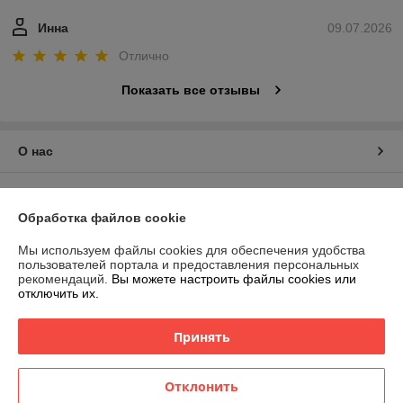
Инна
09.07.2026
Отлично
Показать все отзывы
О нас
Контакты
Обработка файлов cookie
Доставка и оплата
Мы используем файлы cookies для обеспечения удобства
пользователей портала и предоставления персональных
График работы
рекомендаций.
Вы можете настроить файлы cookies или
отключить их.
Полная версия сайта
Принять
Политика обработки cookies
Отклонить