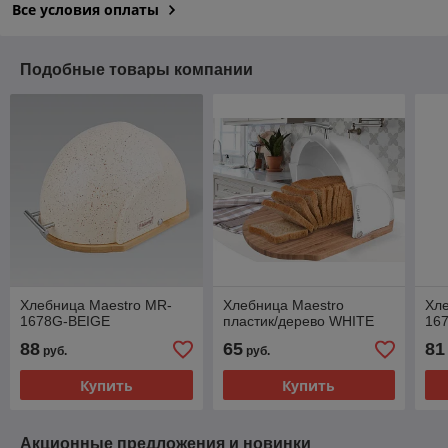
Все условия оплаты
Подобные товары компании
Хлебница Maestro MR-
Хлебница Maestro
Хл
1678G-BEIGE
пластик/дерево WHITE
16
88
65
81
руб.
руб.
Купить
Купить
Акционные предложения и новинки