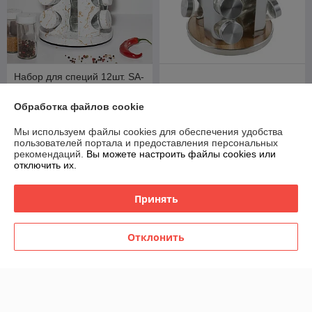
Набор для специй 12шт. SA-
1026
Набор для специй 12шт.
В наличии
В наличии
Обработка файлов cookie
80
54
90 руб.
60 руб.
руб.
руб.
Мы используем файлы cookies для обеспечения удобства
пользователей портала и предоставления персональных
рекомендаций.
Вы можете настроить файлы cookies или
Купить
Купить
отключить их.
Принять
Отклонить