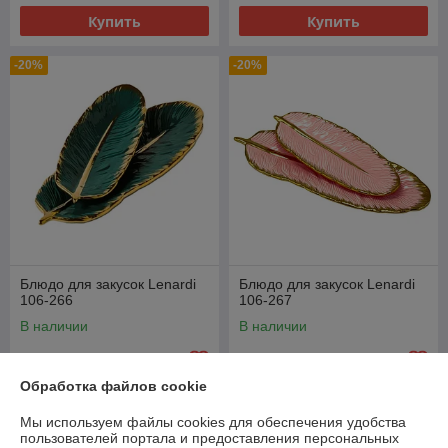
Купить
Купить
-20%
-20%
Блюдо для закусок Lenardi
Блюдо для закусок Lenardi
106-266
106-267
В наличии
В наличии
60
60
75 руб.
75 руб.
руб.
руб.
Обработка файлов cookie
Купить
Купить
Мы используем файлы cookies для обеспечения удобства
пользователей портала и предоставления персональных
-20%
-20%