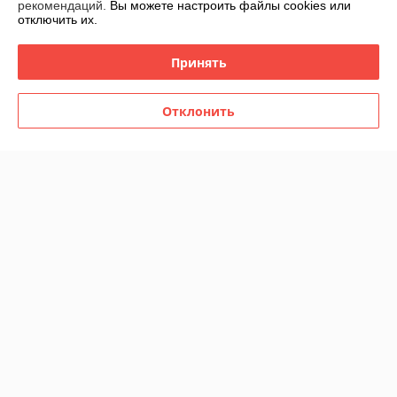
рекомендаций.
Вы можете настроить файлы cookies или
отключить их.
Принять
Отклонить
Блюдо для закусок Lenardi
Блюдо сервировочное
106-275
стекло Lenardi 588-580
В наличии
В наличии
60
56
75 руб.
70 руб.
руб.
руб.
Купить
Купить
-20%
-20%