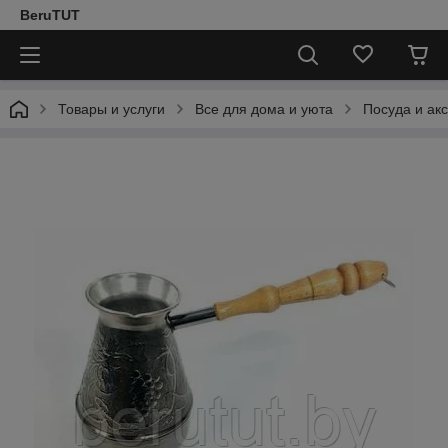
BeruTUT
Товары и услуги
Все для дома и уюта
Посуда и ак