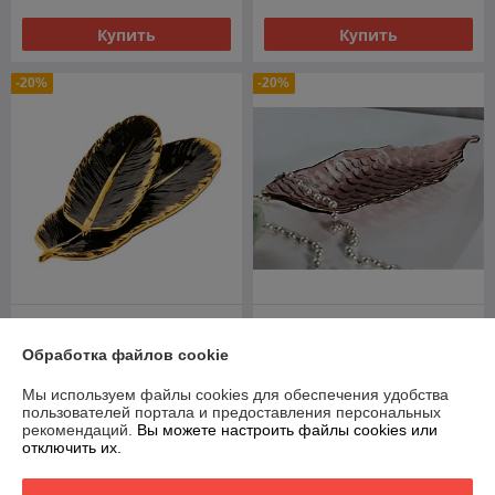
Купить
Купить
-20%
-20%
Блюдо для закусок Lenardi
Блюдо сервировочное
106-275
стекло Lenardi 588-580
Обработка файлов cookie
В наличии
В наличии
Мы используем файлы cookies для обеспечения удобства
60
56
75 руб.
70 руб.
руб.
руб.
пользователей портала и предоставления персональных
рекомендаций.
Вы можете настроить файлы cookies или
отключить их.
Купить
Купить