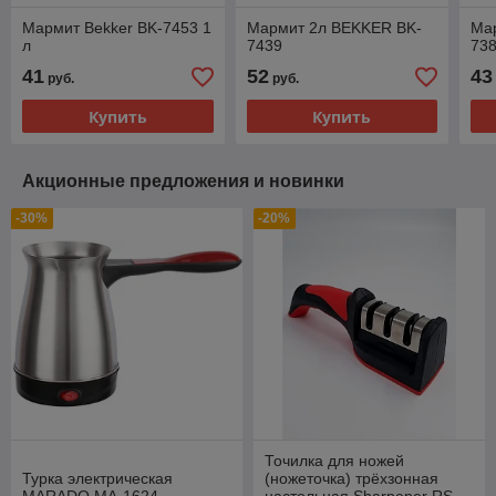
Мармит Bekker BK-7453 1
Мармит 2л BEKKER BK-
Ма
л
7439
73
41
52
43
руб.
руб.
Купить
Купить
Акционные предложения и новинки
-30%
-20%
Точилка для ножей
Турка электрическая
(ножеточка) трёхзонная