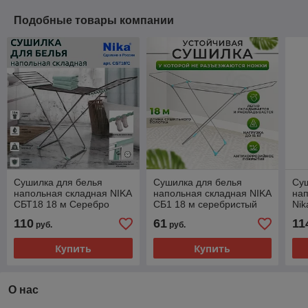
Подобные товары компании
Сушилка для белья
Сушилка для белья
Су
напольная складная NIKA
напольная складная NIKA
на
СБТ18 18 м Серебро
СБ1 18 м серебристый
Nik
110
61
11
руб.
руб.
Купить
Купить
О нас