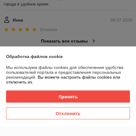
города в удобное время
Инна
09.07.2026
Отлично
Показать все отзывы
Обработка файлов cookie
О нас
Мы используем файлы cookies для обеспечения удобства
пользователей портала и предоставления персональных
Контакты
рекомендаций.
Вы можете настроить файлы cookies или
отключить их.
Доставка и оплата
Принять
График работы
Отклонить
Полная версия сайта
Политика обработки cookies