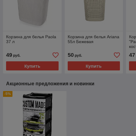
Корзина для белья Paola
Корзина для белья Ariana
Кор
37 л
55л Бежевая
"Pa
кос
49
50
47
руб.
руб.
Купить
Купить
Акционные предложения и новинки
-5%