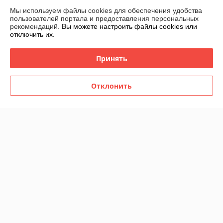
Мы используем файлы cookies для обеспечения удобства
пользователей портала и предоставления персональных
О нас
рекомендаций.
Вы можете настроить файлы cookies или
отключить их.
Контакты
Принять
Доставка и оплата
Отклонить
График работы
Полная версия сайта
Политика обработки cookies
Сайт создан на платформе Deal.by
Информация для покупателя
Индивидуальный предприниматель:
ИП Филипович Андрей
Викторович
220093, г.Минск ул.Чигладзе д.2 кв.7