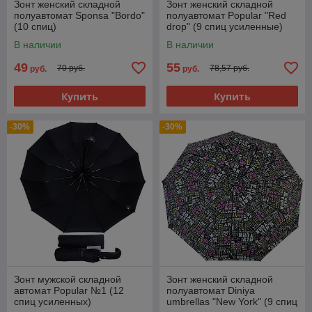
Зонт женский складной
Зонт женский складной
полуавтомат Sponsa "Bordo"
полуавтомат Popular "Red
(10 спиц)
drop" (9 спиц усиленные)
В наличии
В наличии
49
55
70 руб.
78,57 руб.
руб.
руб.
Купить
Купить
-30%
-30%
Зонт мужской складной
Зонт женский складной
автомат Popular №1 (12
полуавтомат Diniya
спиц усиленных)
umbrellas "New York" (9 спиц