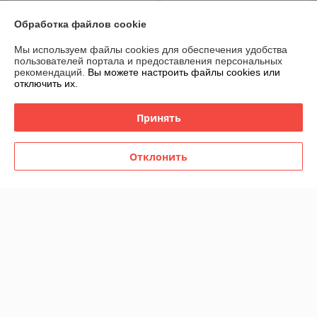
усиленных)
В наличии
В наличии
Обработка файлов cookie
49
39
70 руб.
55,71 руб.
руб.
руб.
Мы используем файлы cookies для обеспечения удобства
Купить
Купить
пользователей портала и предоставления персональных
рекомендаций.
Вы можете настроить файлы cookies или
отключить их.
-25%
-25%
Принять
Отклонить
Тапочки домашние из
Покрывало плед на кровать
овчины "Чуни"
Кубик 200 х 220 см
В наличии
В наличии
45
39
60 руб.
52 руб.
руб.
руб.