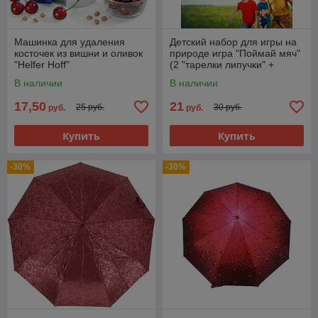
Машинка для удаления
Детский набор для игры на
косточек из вишни и оливок
природе игра "Поймай мяч"
"Helfer Hoff"
(2 "тарелки липучки" +
мячик)
В наличии
В наличии
17,50
21
25 руб.
30 руб.
руб.
руб.
Купить
Купить
-30%
-30%