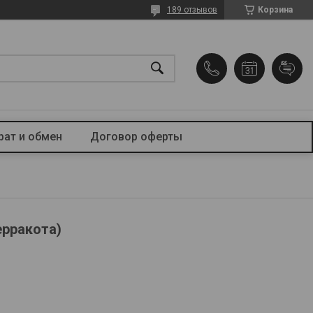
189 отзывов
Корзина
рат и обмен
Договор оферты
ерракота)