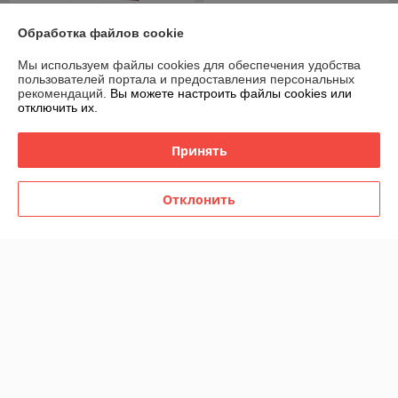
Зонт женский складной
Зонт женский складной
Обработка файлов cookie
полуавтомат Sponsa "Bordo"
полуавтомат Popular "Red
(10 спиц)
drop" (9 спиц усиленные)
Мы используем файлы cookies для обеспечения удобства
В наличии
В наличии
пользователей портала и предоставления персональных
рекомендаций.
Вы можете настроить файлы cookies или
49
55
70 руб.
78,57 руб.
руб.
руб.
отключить их.
Купить
Купить
Принять
-30%
-30%
Отклонить
Зонт мужской складной
Зонт женский складной
автомат Popular №1 (12
полуавтомат Diniya