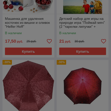
Машинка для удаления
Детский набор для игры на
косточек из вишни и оливок
природе игра "Поймай мяч"
"Helfer Hoff"
(2 "тарелки липучки" +
мячик)
В наличии
В наличии
17,50
21
25 руб.
30 руб.
руб.
руб.
Купить
Купить
-30%
-30%