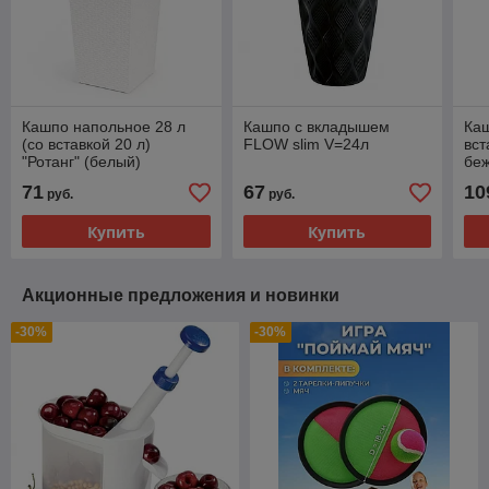
Кашпо напольное 28 л
Кашпо с вкладышем
Ка
(со вставкой 20 л)
FLOW slim V=24л
вст
"Ротанг" (белый)
бе
285х270х515 мм
71
67
10
руб.
руб.
Купить
Купить
Акционные предложения и новинки
-30%
-30%