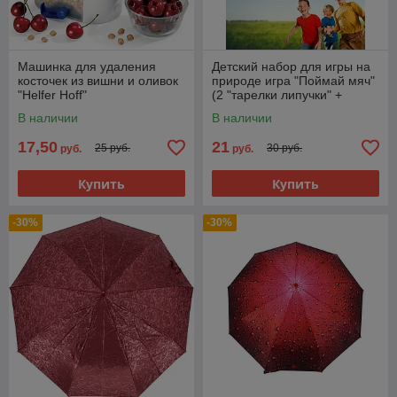
Машинка для удаления
Детский набор для игры на
косточек из вишни и оливок
природе игра "Поймай мяч"
"Helfer Hoff"
(2 "тарелки липучки" +
мячик)
В наличии
В наличии
17,50
21
25 руб.
30 руб.
руб.
руб.
Купить
Купить
-30%
-30%