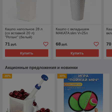
Кашпо напольное 28 л
Кашпо с вкладышем
Каш
(со вставкой 20 л)
MAKATA slim V=25л
вк
"Ротанг" (белый)
285х270х515 мм
71
68
70
руб.
руб.
Купить
Купить
Акционные предложения и новинки
-30%
-30%