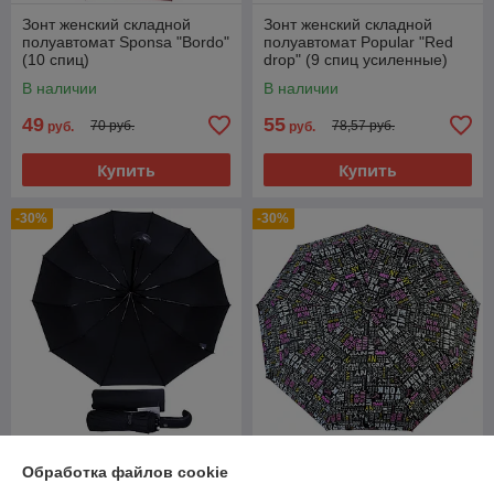
Зонт женский складной
Зонт женский складной
полуавтомат Sponsa "Bordo"
полуавтомат Popular "Red
(10 спиц)
drop" (9 спиц усиленные)
В наличии
В наличии
49
55
70 руб.
78,57 руб.
руб.
руб.
Купить
Купить
-30%
-30%
Зонт мужской складной
Зонт женский складной
Обработка файлов cookie
автомат Popular №1 (12
полуавтомат Diniya