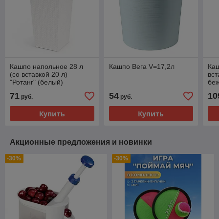
Кашпо напольное 28 л
Кашпо Вега V=17,2л
Ка
(со вставкой 20 л)
вст
"Ротанг" (белый)
бе
285х270х515 мм
71
54
10
руб.
руб.
Купить
Купить
Акционные предложения и новинки
-30%
-30%