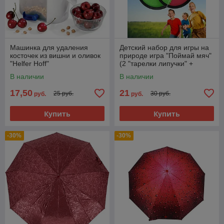
Машинка для удаления
Детский набор для игры на
косточек из вишни и оливок
природе игра "Поймай мяч"
"Helfer Hoff"
(2 "тарелки липучки" +
мячик)
В наличии
В наличии
17,50
21
25 руб.
30 руб.
руб.
руб.
Купить
Купить
-30%
-30%