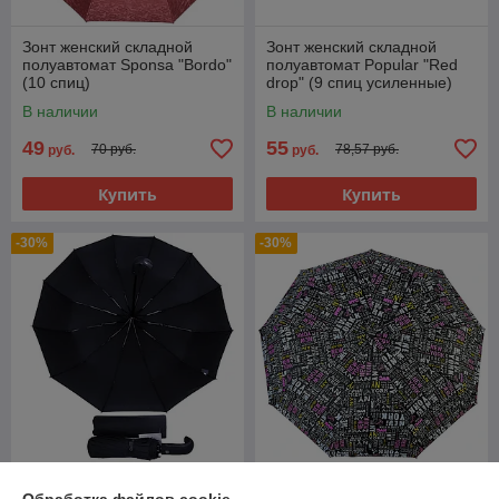
Зонт женский складной
Зонт женский складной
полуавтомат Sponsa "Bordo"
полуавтомат Popular "Red
(10 спиц)
drop" (9 спиц усиленные)
В наличии
В наличии
49
55
70 руб.
78,57 руб.
руб.
руб.
Купить
Купить
-30%
-30%
Зонт мужской складной
Зонт женский складной