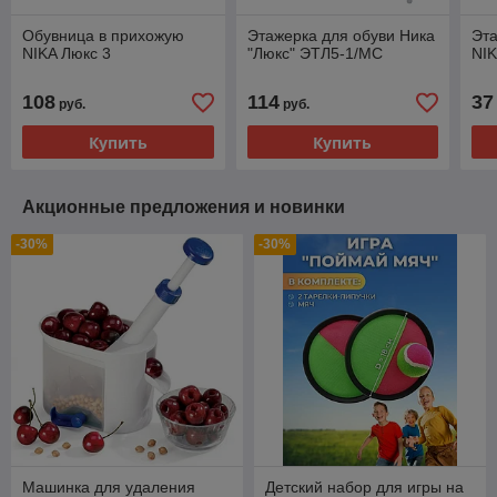
Обувница в прихожую
Этажерка для обуви Ника
Эта
NIKA Люкс 3
"Люкс" ЭТЛ5-1/МС
NI
108
114
37
руб.
руб.
Купить
Купить
Акционные предложения и новинки
-30%
-30%
Машинка для удаления
Детский набор для игры на