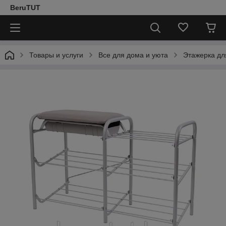
BeruTUT
Товары и услуги
Все для дома и уюта
Этажерка дл