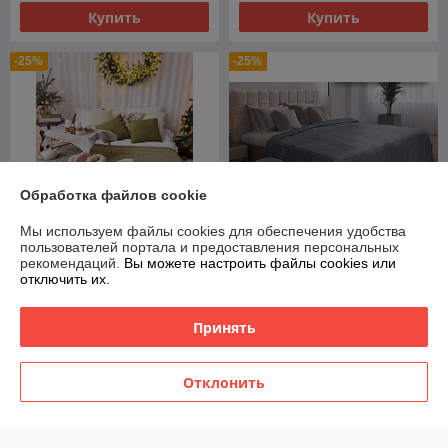
Купить
Купить
-25%
-25%
Обработка файлов cookie
Мы используем файлы cookies для обеспечения удобства
пользователей портала и предоставления персональных
рекомендаций.
Вы можете настроить файлы cookies или
отключить их.
Тапочки домашние из
Покрывало плед на кровать
овчины "Чуни"
Кубик 200 х 220 см
В наличии
В наличии
Принять
45
39
60 руб.
52 руб.
руб.
руб.
Отклонить
Купить
Купить