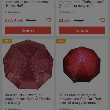
косточек из вишни и оливок
природе игра "Поймай мяч"
"Helfer Hoff"
(2 "тарелки липучки" +
мячик)
В наличии
В наличии
17,50
21
25 руб.
30 руб.
руб.
руб.
Купить
Купить
-30%
-30%
Зонт женский складной
Зонт женский складной
полуавтомат Sponsa "Bordo"
полуавтомат Popular "Red
(10 спиц)
drop" (9 спиц усиленные)
В наличии
В наличии