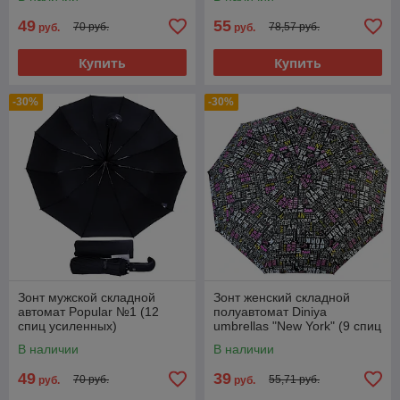
49
55
70 руб.
78,57 руб.
руб.
руб.
Купить
Купить
-30%
-30%
Зонт мужской складной
Зонт женский складной
автомат Popular №1 (12
полуавтомат Diniya
спиц усиленных)
umbrellas "New York" (9 спиц
усиленных)
В наличии
В наличии
49
39
70 руб.
55,71 руб.
руб.
руб.