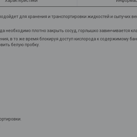
Характеристики
Информац
подойдет для хранения и транспортировки жидкостей и сыпучих ве
огда необходимо плотно закрыть сосуд, горлышко завинчивается кл
ния, в то же время блокируя доступ кислорода к содержимому бан
овить белую пробку.
портировки.
!