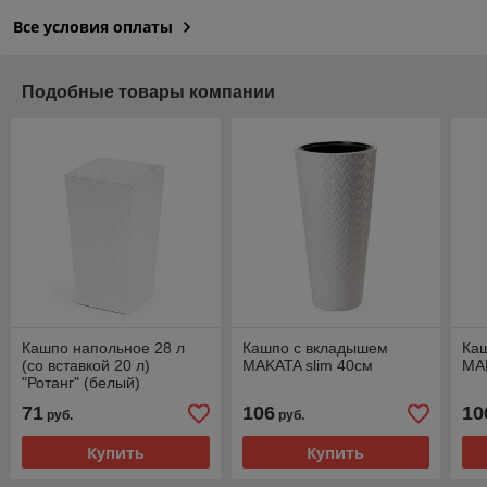
Все условия оплаты
Подобные товары компании
Кашпо напольное 28 л
Кашпо с вкладышем
Ка
(со вставкой 20 л)
MAKATA slim 40см
MAK
"Ротанг" (белый)
285х270х515 мм
71
106
10
руб.
руб.
Купить
Купить