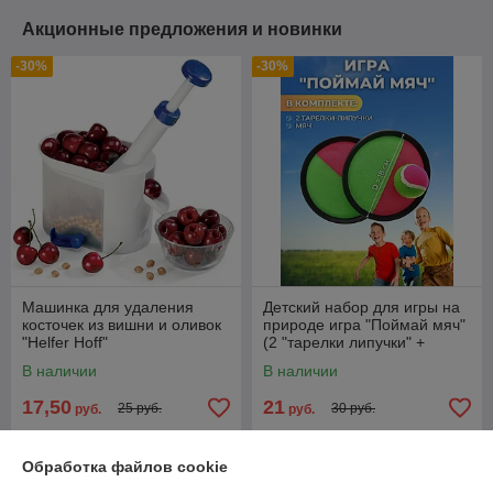
Акционные предложения и новинки
-30%
-30%
Машинка для удаления
Детский набор для игры на
косточек из вишни и оливок
природе игра "Поймай мяч"
"Helfer Hoff"
(2 "тарелки липучки" +
мячик)
В наличии
В наличии
17,50
21
25 руб.
30 руб.
руб.
руб.
Купить
Купить
Обработка файлов cookie