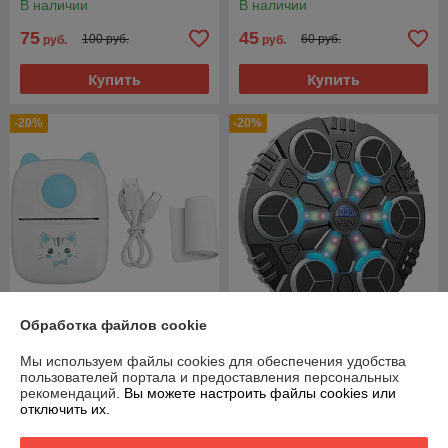
В наличии
В наличии
75
45
100 руб.
60 руб.
руб.
руб.
Купить
Купить
-20%
-20%
Обработка файлов cookie
Боксерская груша
Мини принтер детский
музыкальная Boxing
Мы используем файлы cookies для обеспечения удобства
беспроводной Bluetooth X2
Workout Machine 6
пользователей портала и предоставления персональных
рекомендаций.
Вы можете настроить файлы cookies или
В наличии
В наличии
отключить их.
42
140
52,50 руб.
175 руб.
руб.
руб.