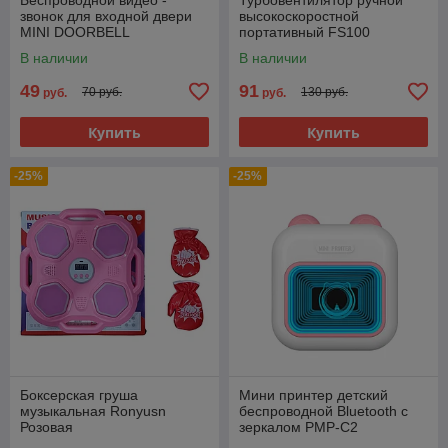
Беспроводной видео -
Турбовентилятор ручной
звонок для входной двери
высокоскоростной
MINI DOORBELL
портативный FS100
В наличии
В наличии
49
91
70 руб.
130 руб.
руб.
руб.
Купить
Купить
-25%
-25%
Боксерская груша
Мини принтер детский
музыкальная Ronyusn
беспроводной Bluetooth с
Розовая
зеркалом PMP-C2