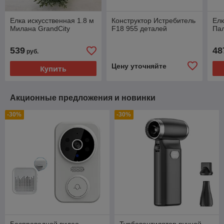
Елка искусственная 1.8 м
Конструктор Истребитель
Елк
Милана GrandCity
F18 955 деталей
Пал
539
48
руб.
Цену уточняйте
Купить
Акционные предложения и новинки
-30%
-30%