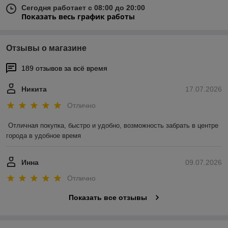
Турбовентилятор ручной
Беспроводной видео -
высокоскоростной
звонок для входной двери
портативный FS100
MINI DOORBELL
В наличии
В наличии
91
49
130 руб.
70 руб.
руб.
руб.
Купить
Купить
-25%
-25%
Боксерская груша
Мини принтер детский
музыкальная Ronyusn
беспроводной Bluetooth с