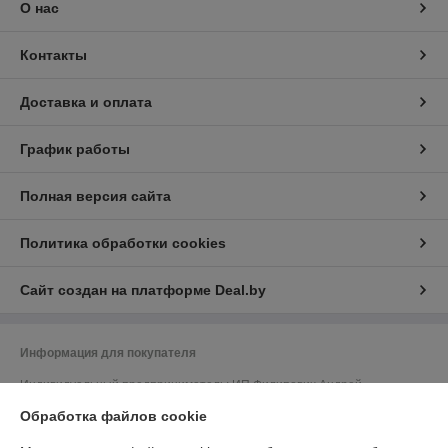
Розовая
зеркалом PMP-C2
В наличии
В наличии
75
45
100 руб.
60 руб.
руб.
руб.
Купить
Купить
-20%
-20%
Боксерская груша
Мини принтер детский
музыкальная Boxing
беспроводной Bluetooth X2
Workout Machine 6
Обработка файлов cookie
В наличии
В наличии