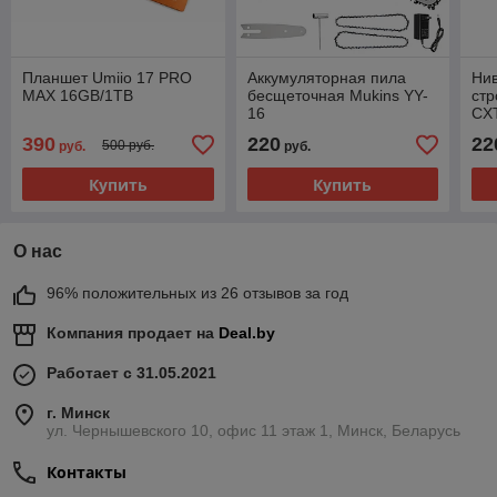
Планшет Umiio 17 PRO
Аккумуляторная пила
Ни
MAX 16GB/1TB
бесщеточная Mukins YY-
ст
16
CX
390
220
22
500 руб.
руб.
руб.
Купить
Купить
Акционные предложения и новинки
-30%
-30%