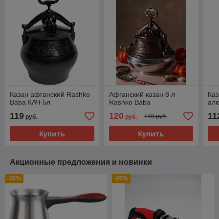
Казан афганский Rashko
Афганский казан 8 л
Каз
Baba КАЧ-5л
Rashko Baba
ал
119
120
11
140 руб.
руб.
руб.
Купить
Купить
Акционные предложения и новинки
-30%
-20%