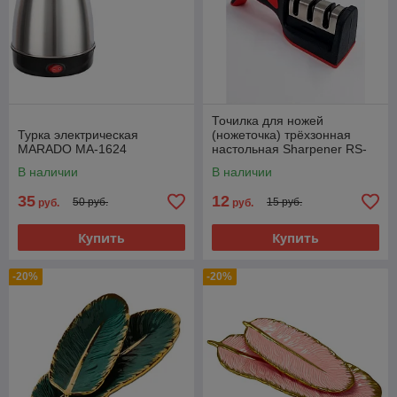
Точилка для ножей
Турка электрическая
(ножеточка) трёхзонная
MARADO MA-1624
настольная Sharpener RS-
168
В наличии
В наличии
35
12
50 руб.
15 руб.
руб.
руб.
Купить
Купить
-20%
-20%