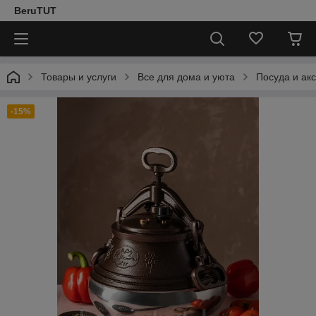
BeruTUT
Товары и услуги
Все для дома и уюта
Посуда и ак
-15%