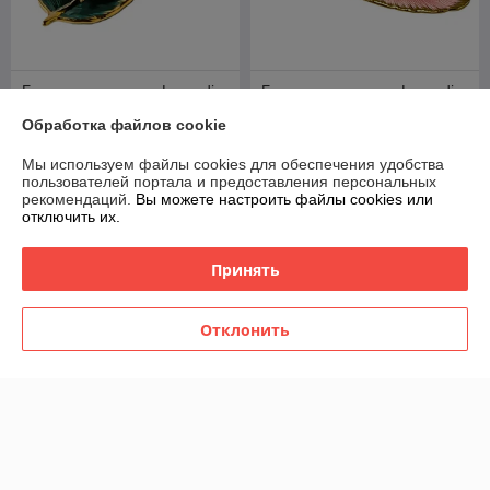
Блюдо для закусок Lenardi
Блюдо для закусок Lenardi
106-266
106-267
Обработка файлов cookie
В наличии
В наличии
Мы используем файлы cookies для обеспечения удобства
60
60
75 руб.
75 руб.
руб.
руб.
пользователей портала и предоставления персональных
рекомендаций.
Вы можете настроить файлы cookies или
Купить
Купить
отключить их.
-20%
-20%
Принять
Отклонить