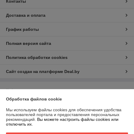
Контакты
Доставка и оплата
График работы
Полная версия сайта
Политика обработки cookies
Сайт создан на платформе Deal.by
Информация для покупателя
Обработка файлов cookie
Индивидуальный предприниматель:
ИП Филипович Андрей
Викторович
220093, г.Минск ул.Чигладзе д.2 кв.7
Мы используем файлы cookies для обеспечения удобства
пользователей портала и предоставления персональных
Регистрационный номер ЕГР: 193539752
рекомендаций.
Вы можете настроить файлы cookies или
отключить их.
УНП: 193539752