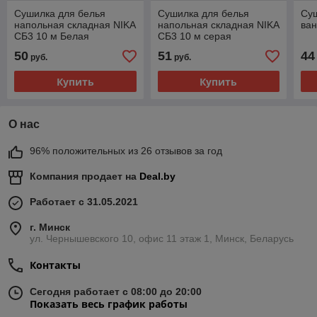
Сушилка для белья
Сушилка для белья
Суш
напольная складная NIKA
напольная складная NIKA
ван
СБ3 10 м Белая
СБ3 10 м серая
50
51
44
руб.
руб.
Купить
Купить
О нас
96% положительных из 26 отзывов за год
Компания продает на
Deal.by
Работает с 31.05.2021
г. Минск
ул. Чернышевского 10, офис 11 этаж 1, Минск, Беларусь
Контакты
Сегодня работает с 08:00 до 20:00
Показать весь график работы