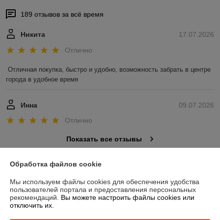
189 отзывов за всё время
Никита
17.07.2026
Отлично
Отличная покупка, быстро и удобно, возможность забрать в центре 
города в удобное время
Инна
09.07.2026
Отлично
Показать все отзывы
Обработка файлов cookie
О нас
Мы используем файлы cookies для обеспечения удобства
пользователей портала и предоставления персональных
Контакты
рекомендаций.
Вы можете настроить файлы cookies или
отключить их.
Доставка и оплата