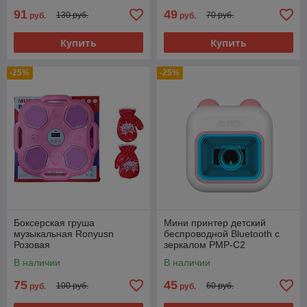
91
49
130 руб.
70 руб.
руб.
руб.
Купить
Купить
-25%
-25%
Боксерская груша
Мини принтер детский
музыкальная Ronyusn
беспроводной Bluetooth с
Розовая
зеркалом PMP-C2
В наличии
В наличии
75
45
100 руб.
60 руб.
руб.
руб.