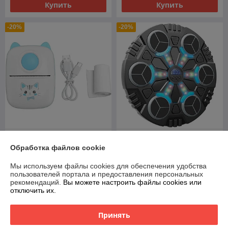
Купить
Купить
-20%
-20%
Боксерская груша
Мини принтер детский
музыкальная Boxing
Обработка файлов cookie
беспроводной Bluetooth X2
Workout Machine 6
Мы используем файлы cookies для обеспечения удобства
В наличии
В наличии
пользователей портала и предоставления персональных
рекомендаций.
Вы можете настроить файлы cookies или
42
140
52,50 руб.
175 руб.
руб.
руб.
отключить их.
Купить
Купить
Принять