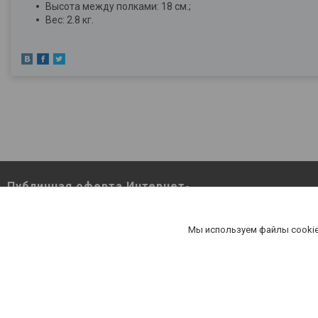
Высота между полками: 18 см.;
Вес: 2.8 кг.
Публичная оферта Интернет-
магазина Berutut.by pdf
Публичная оферта Интернет-магазина
Мы используем файлы cookie
Berutut.by pdf