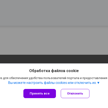
Обработка файлов cookie
s для обеспечения удобства пользователей портала и предоставления
Вы можете настроить файлы cookies или отключить их.
Принять все
Отклонить
Сайт создан на платформе Deal.by
Политика обработки файлов cookies
👉 B͟͞e͟͞r͟͟͞u͟͞T͟͟͞U͟͟͞T 👈 |
Пожаловаться на контент