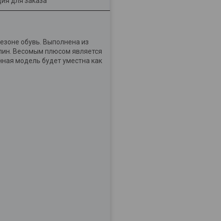
ия для заказа
езоне обувь. Выполнена из
пин. Весомым плюсом является
анная модель будет уместна как