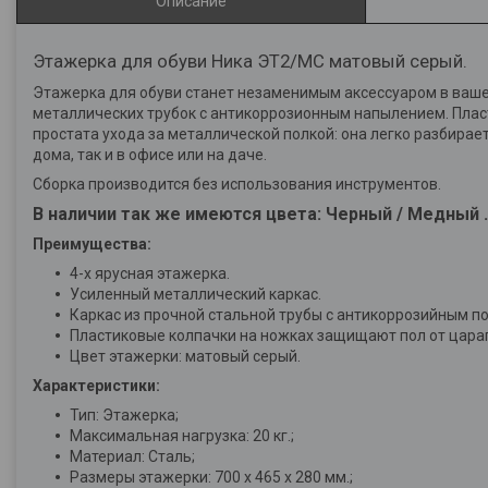
Описание
Этажерка для обуви Ника ЭТ2/МС матовый серый.
Этажерка для обуви станет незаменимым аксессуаром в ваше
металлических трубок с антикоррозионным напылением. Плас
простата ухода за металлической полкой: она легко разбирае
дома, так и в офисе или на даче.
Сборка производится без использования инструментов.
В наличии так же имеются цвета: Черный / Медный .
Преимущества:
4-х ярусная этажерка.
Усиленный металлический каркас.
Каркас из прочной стальной трубы с антикоррозийным п
Пластиковые колпачки на ножках защищают пол от цара
Цвет этажерки: матовый серый.
Характеристики:
Тип: Этажерка;
Максимальная нагрузка: 20 кг.;
Материал: Сталь;
Размеры этажерки: 700 х 465 х 280 мм.;