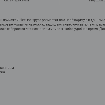
Характеристики
Информац
й прихожей. Четыре яруса разместят всю необходимую в данном с
тиковые колпачки на ножках защищают поверхность пола от цара
тся и собирается, что позволит мыть ее в любое удобное время. Д
окрытием.
пин.