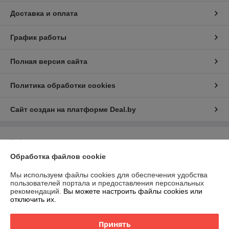
Доставка и оплата
График работы
Полная версия сайта
Политика обработки cookies
Сайт создан на платформе Deal.by
Информация для покупателя
Обработка файлов cookie
Индивидуальный предприниматель:
ИП Филипович Андрей
Викторович
220093, г.Минск ул.Чигладзе д.2 кв.7
Мы используем файлы cookies для обеспечения удобства
пользователей портала и предоставления персональных
Регистрационный номер ЕГР: 193539752
рекомендаций.
Вы можете настроить файлы cookies или
отключить их.
УНП: 193539752
Регистрационный орган: Минский горисполком
Принять