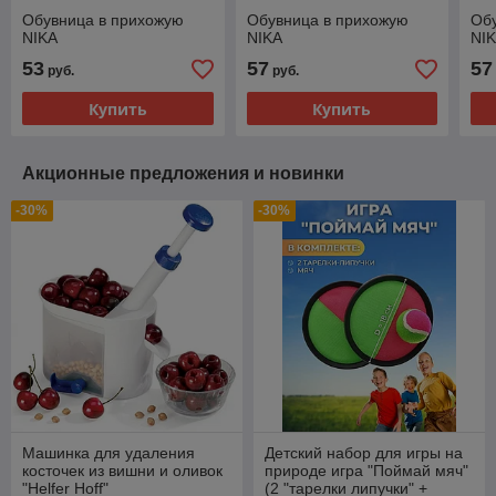
Обувница в прихожую
Обувница в прихожую
Об
NIKA
NIKA
NI
53
57
57
руб.
руб.
Купить
Купить
Акционные предложения и новинки
-30%
-30%
Машинка для удаления
Детский набор для игры на
косточек из вишни и оливок
природе игра "Поймай мяч"
"Helfer Hoff"
(2 "тарелки липучки" +