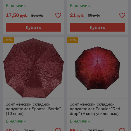
мячик)
В наличии
В наличии
17,50
21
25 руб.
30 руб.
руб.
руб.
Купить
Купить
-30%
-30%
Зонт женский складной
Зонт женский складной
полуавтомат Sponsa "Bordo"
полуавтомат Popular "Red
(10 спиц)
drop" (9 спиц усиленные)
В наличии
В наличии
49
55
70 руб.
78,57 руб.