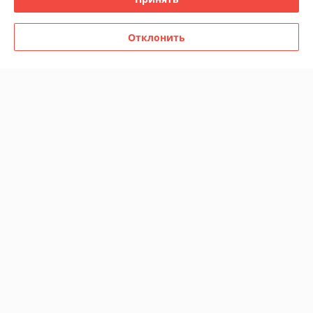
-25%
-25%
Отклонить
Тапочки домашние из
Покрывало плед на кровать
овчины "Чуни"
Кубик 200 х 220 см
В наличии
В наличии
45
39
60 руб.
52 руб.
руб.
руб.
Купить
Купить
Показать ещё