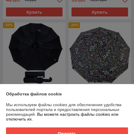
руб.
руб.
Купить
Купить
-30%
-30%
Зонт мужской складной
Зонт женский складной
Обработка файлов cookie
автомат Popular №1 (12
полуавтомат Diniya
спиц усиленных)
umbrellas "New York" (9 спиц
Мы используем файлы cookies для обеспечения удобства
усиленных)
В наличии
В наличии
пользователей портала и предоставления персональных
рекомендаций.
Вы можете настроить файлы cookies или
49
39
70 руб.
55,71 руб.
руб.
руб.
отключить их.
Купить
Купить
Принять