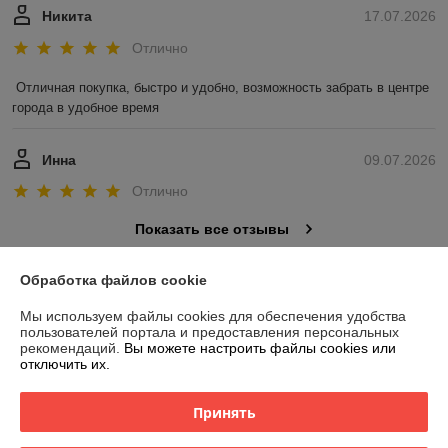
Никита
17.07.2026
Отлично
Отличная покупка, быстро и удобно, возможность забрать в центре 
города в удобное время
Инна
09.07.2026
Отлично
Показать все отзывы
Обработка файлов cookie
О нас
Мы используем файлы cookies для обеспечения удобства
пользователей портала и предоставления персональных
Контакты
рекомендаций.
Вы можете настроить файлы cookies или
отключить их.
Доставка и оплата
Принять
График работы