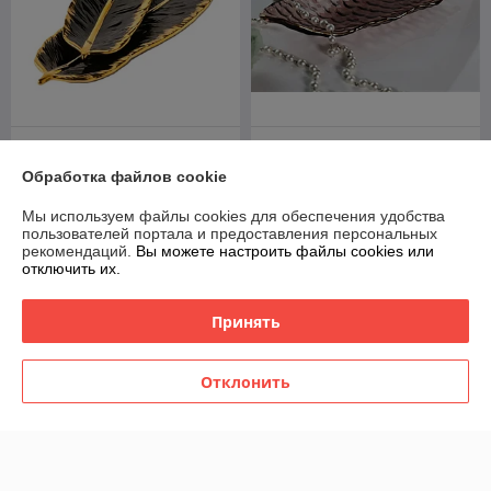
Блюдо для закусок Lenardi
Блюдо сервировочное
106-275
стекло Lenardi 588-580
Обработка файлов cookie
В наличии
В наличии
Мы используем файлы cookies для обеспечения удобства
60
56
75 руб.
70 руб.
руб.
руб.
пользователей портала и предоставления персональных
рекомендаций.
Вы можете настроить файлы cookies или
отключить их.
Купить
Купить
Принять
-20%
-20%
Отклонить