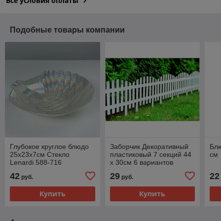
Все условия оплаты
Подобные товары компании
Глубокое круглое блюдо
Заборчик Декоративный
Бл
25х23х7см Стекло
пластиковый 7 секций 44
см
Lenardi 588-716
х 30см 6 вариантов
расцветки
42
29
22
руб.
руб.
Купить
Купить