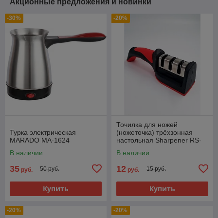
Акционные предложения и новинки
-30%
-20%
Точилка для ножей
Турка электрическая
(ножеточка) трёхзонная
MARADO MA-1624
настольная Sharpener RS-
168
В наличии
В наличии
35
12
50 руб.
15 руб.
руб.
руб.
Купить
Купить
-20%
-20%