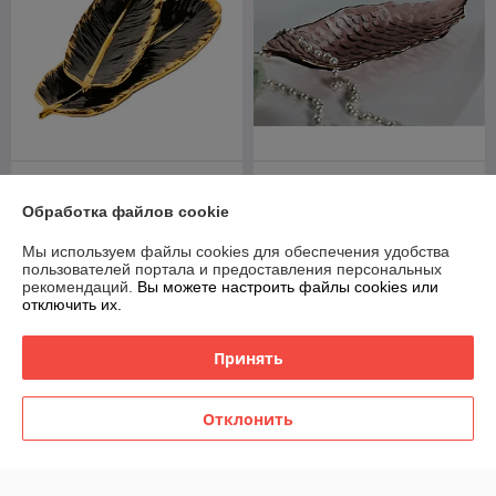
Блюдо для закусок Lenardi
Блюдо сервировочное
106-275
стекло Lenardi 588-580
Обработка файлов cookie
В наличии
В наличии
Мы используем файлы cookies для обеспечения удобства
60
56
75 руб.
70 руб.
руб.
руб.
пользователей портала и предоставления персональных
рекомендаций.
Вы можете настроить файлы cookies или
отключить их.
Купить
Купить
Принять
-20%
-20%
Отклонить