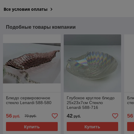
Все условия оплаты
Подобные товары компании
Блюдо сервировочное
Глубокое круглое блюдо
Бл
стекло Lenardi 588-580
25х23х7см Стекло
сте
Lenardi 588-716
56
42
56
70 руб.
руб.
руб.
Купить
Купить