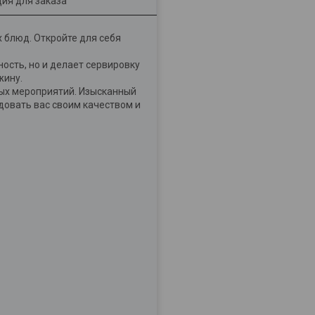
ия для заказа
х блюд. Откройте для себя
ость, но и делает сервировку
жину.
ных мероприятий. Изысканный
довать вас своим качеством и