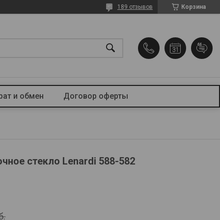
189 отзывов
Корзина
рат и обмен
Договор оферты
чное стекло Lenardi 588-582
б.