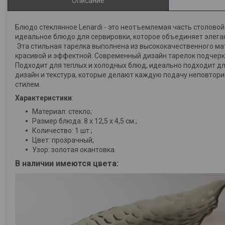
Описание
Блюдо стеклянное Lenardi - это неотъемлемая часть столовой
идеальное блюдо для сервировки, которое объединяет элеган
Эта стильная тарелка выполнена из высококачественного мат
красивой и эффектной. Современный дизайн тарелок подчерк
Подходит для теплых и холодных блюд, идеально подходит д
дизайн и текстура, которые делают каждую подачу неповтори
стилем.
Характеристики
:
Материал: стекло;
Размер блюда: 8 х 12,5 х 4,5 см.;
Количество: 1 шт.;
Цвет: прозрачный;
Узор: золотая окантовка.
В наличии имеются цвета: