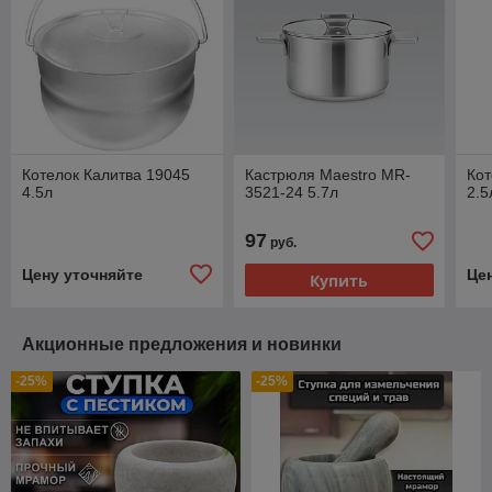
Котелок Калитва 19045
Кастрюля Maestro MR-
Кот
4.5л
3521-24 5.7л
2.5
97
руб.
Цену уточняйте
Це
Купить
Акционные предложения и новинки
-25%
-25%