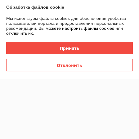
Показать все отзывы
Обработка файлов cookie
Мы используем файлы cookies для обеспечения удобства
пользователей портала и предоставления персональных
О нас
рекомендаций.
Вы можете настроить файлы cookies или
отключить их.
Контакты
Принять
Доставка и оплата
Отклонить
График работы
Полная версия сайта
Политика обработки cookies
Сайт создан на платформе Deal.by
Информация для покупателя