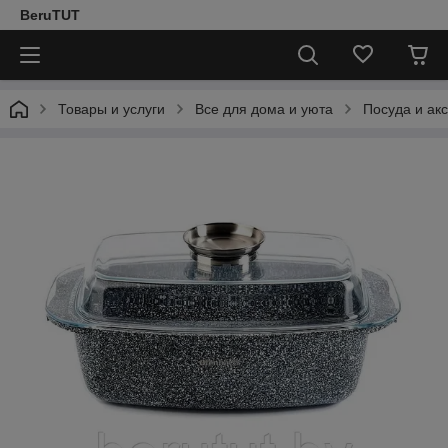
BeruTUT
Товары и услуги
Все для дома и уюта
Посуда и ак