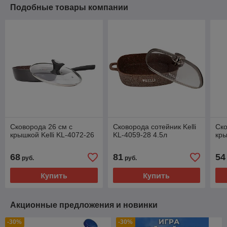
Подобные товары компании
Сковорода 26 см с
Сковорода сотейник Kelli
Ско
крышкой Kelli KL-4072-26
KL-4059-28 4.5л
кры
68
81
54
руб.
руб.
Купить
Купить
Акционные предложения и новинки
-30%
-30%