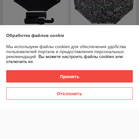
Зонт мужской складной
Зонт женский складной
Обработка файлов cookie
автомат Popular №1 (12
полуавтомат Diniya
спиц усиленных)
umbrellas "New York" (9 спиц
Мы используем файлы cookies для обеспечения удобства
усиленных)
В наличии
В наличии
пользователей портала и предоставления персональных
рекомендаций.
Вы можете настроить файлы cookies или
49
39
70 руб.
55,71 руб.
руб.
руб.
отключить их.
Купить
Купить
Принять
-25%
-25%
Отклонить