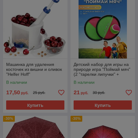
Машинка для удаления
Детский набор для игры на
косточек из вишни и оливок
природе игра "Поймай мяч"
"Helfer Hoff"
(2 "тарелки липучки" +
мячик)
В наличии
В наличии
17,50
21
25 руб.
30 руб.
руб.
руб.
Купить
Купить
-30%
-30%