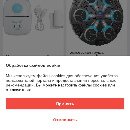
Боксерская груша
Мини принтер детский
музыкальная Boxing
беспроводной Bluetooth X2
Workout Machine 6
Обработка файлов cookie
В наличии
В наличии
Мы используем файлы cookies для обеспечения удобства
42
140
52,50 руб.
175 руб.
руб.
руб.
пользователей портала и предоставления персональных
рекомендаций.
Вы можете настроить файлы cookies или
отключить их.
Купить
Купить
Принять
-20%
-20%
Отклонить